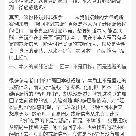
忍不住怀疑：就算真的赢回了钱，本人真的能说到做
到，彻底戒赌吗？
其实，这份怀疑并非多余
—— 从我们接触的大量戒赌
案例来看，“赌回本就戒赌” 更像是本人为了继续赌博找
的借口，而非真正的戒赌承诺。想要知道本人 能否戒
赌，关键不在于是否 “赢回了本”，而在于本人是否有坚
定的戒赌信念、能否付出实际的戒赌行为，以及是否明
白：真正的戒赌，从来不是等 “赢回本”，而是懂得 “及
时止损”。
一、本人的戒赌信念：
“回本” 不是目标，而是逃避的借
口
很多参与者口中的
“赢回本就戒赌”，本质上不是坚定的
戒赌信念，而是对 “输钱” 的逃避。他们把 “回本” 当成
继续赌博的 “合理理由”，却从没想过：就算这次真的赢
回了之前输掉的钱，大脑对赌博的多巴胺依赖、对 “轻
松赢钱” 的快感渴望，早已深深扎根。这种 “回本后又
想赢更多” 的心理，正是因为戒赌信念从未真正建立
—— 他们在意的不是“戒赌”，而是 “不输钱”，只要还能
从赌局中找到快感，哪怕赢回了本，也会找新的理由继
续赌下去。真正的戒赌信念，应该是 “不管有没有赢回