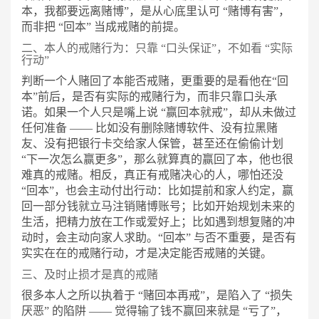
本，我都要远离赌博”，是从心底里认可 “赌博有害”，
而非把 “回本” 当成戒赌的前提。
二、本人的戒赌行为：只靠
“口头保证”，不如看 “实际
行动”
判断一个人赌回了本能否戒赌，更重要的是看他在
“回
本”前后，是否有实际的戒赌行为，而非只靠口头承
诺。如果一个人只是嘴上说 “赢回本就戒”，却从未做过
任何准备 —— 比如没有删除赌博软件、没有拉黑赌
友、没有把银行卡交给家人保管，甚至还在偷偷计划
“下一次怎么赢更多”，那么就算真的赢回了本，他也很
难真的戒赌。相反，真正有戒赌决心的人，哪怕还没
“回本”，也会主动付出行动：比如提前和家人约定，赢
回一部分钱就立马注销赌博账号；比如开始规划未来的
生活，把精力放在工作或爱好上；比如遇到想复赌的冲
动时，会主动向家人求助。“回本” 与否不重要，是否有
实实在在的戒赌行动，才是决定能否戒赌的关键。
三、及时止损才是真的戒赌
很多本人之所以执着于
“赌回本再戒”，是陷入了 “损失
厌恶” 的陷阱 —— 觉得输了钱不赢回来就是 “亏了”，