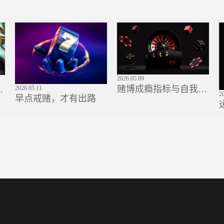
2026.05.09
赌博成瘾指标与自我评
2026.05.11
！
2
早点戒赌，才有出路
估：信号识别、求助路
帮