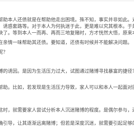
帮助本人还债就是在帮助他走出困境。殊不知，事实并非如此。
、诱惑套路等。对于本人为何执迷于此，更是难以究其根本。于
决了。等到本人一而再、再而三地复赌时，方才恍然大悟，原来
在亲情一味帮助其还债。要知道，还债有时候并不能解决问题。
呢？
博的诱因。是因为生活压力过大，试图通过赌博寻找暴富的捷径
帮助。比如，若发现是生活压力导致，家人可以和本人一起面对
这时，就需要家人
尝试分析本人沉迷赌博的程度。是偶尔参与，
确引导，让其逐渐远离赌博；但若是深度沉迷，就需要引起足够