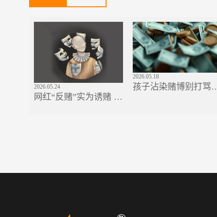
2026.05.18
孩子沾染赌博别打骂
2026.05.24
网红“反赌”实为诱赌 戒
家长正确沟通方式，
 认
赌须选专业正道
矫治