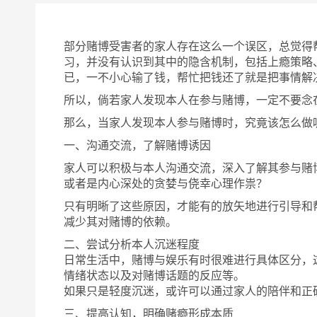
部分赌博受害者的家人存在这么一个误区，总觉得
习，并没有认识到其中的隐含机制，包括上瘾策略
已，一不小心输了钱，帮忙把钱还了就是把事情解
所以，倘若家人发现本人在参与赌博，一定不要念
那么，当家人发现本人参与赌博时，究竟该怎么做
一、沟通交流，了解赌博诱因
家人可以
积极与本人沟通交流，深入了解其参与赌
或者是内心深处的贪婪与侥幸心理作祟？
只有明晰了这些原因，才能有的放矢地进行引导和
减少其对赌博的依赖。
二、尝试分析本人沉迷程度
日常生活中，赌博与娱乐有时很难进行具体区分，
情绪状态以及对赌博话题的反应等。
如果只是轻度沉迷，或许可以通过家人的陪伴和正
三、提高认知，明确赌瘾形成本质