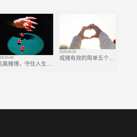
2026.04.26
2025.12.2
戒赌有效的简单五个步
026.05.04
网赌
远离赌博，守住人生底
骤
理？
线