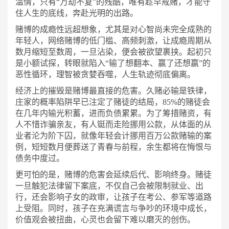
温情，只有“万劫不复”的残酷，唯有趁早戒赌，才能守
住人生的底线，奔赴光明的出路。
赌博的成瘾性远超想象，尤其是对心智尚未完全成熟的
年轻人，网络赌博的低门槛、高频刺激，让成瘾周期从
数月缩短至数周，一旦沾染，便会被欲望裹挟。起初只
是小额试探，转眼就陷入
“输了想翻本、赢了还想赢”的
恶性循环，理智被贪婪吞噬，人生轨迹彻底偏离。
经济上的摧毁是赌博最直接的危害。久赌必输是铁律，
庄家的概率陷阱早已注定了赌徒的结局，
85%的赌徒会
在几年内输光积蓄，进而负债累累。为了筹措赌资，有
人不惜诈骗亲友，有人铤而走险挪用公款，从体面的从
业者沦为阶下囚，就像年轻会计挪用百万公款赌输的案
例，短短数月便葬送了青春与前程，余生都将在悔恨与
债务中度过。
更可怕的是，赌博的危害会延续后代、影响终身。赌徒
一旦触犯法律留下案底，不仅自己会被限制就业、出
行，还会影响子女的政审，让孩子在考公、参军等道路
上受阻。同时，孩子在充满谎言与争吵的环境中成长，
价值观会被扭曲，心灵也会留下难以磨灭的创伤。