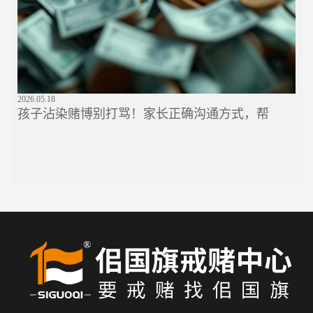
2026.05.18
孩子沾染赌博别打骂！家长正确沟通方式，帮