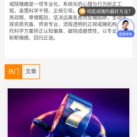
戒除赌瘾是一项专业化、系统化的心理与行为矫正工
程，亟需科学干预、正规引导。深陷赌博困境者务必擦
彻底戒赌的最好方法？
亮双眼、审慎甄别，坚决远离各类伪反赌陷阱，主动选
择资质完备、师资专业、流程透明的正规戒赌机构，依
托科学方案矫正认知偏差、破除成瘾惯性，以专业力量
斩断赌瘾、回归正途。
热门
文章