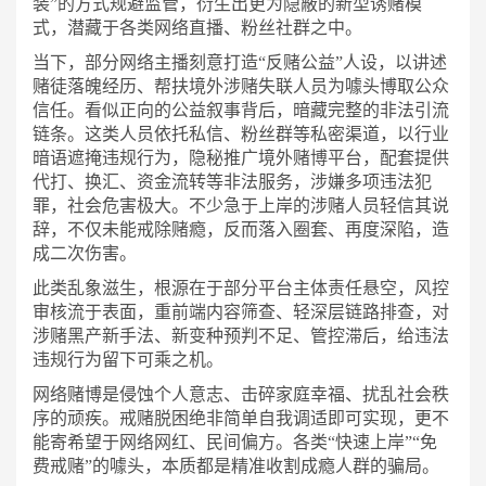
装”的方式规避监管，衍生出更为隐蔽的新型诱赌模
式，潜藏于各类网络直播、粉丝社群之中。
当下，部分网络主播刻意打造
“反赌公益”人设，以讲述
赌徒落魄经历、帮扶境外涉赌失联人员为噱头博取公众
信任。看似正向的公益叙事背后，暗藏完整的非法引流
链条。这类人员依托私信、粉丝群等私密渠道，以行业
暗语遮掩违规行为，隐秘推广境外赌博平台，配套提供
代打、换汇、资金流转等非法服务，涉嫌多项违法犯
罪，社会危害极大。不少急于上岸的涉赌人员轻信其说
辞，不仅未能戒除赌瘾，反而落入圈套、再度深陷，造
成二次伤害。
此类乱象滋生，根源在于部分平台主体责任悬空，风控
审核流于表面，重前端内容筛查、轻深层链路排查，对
涉赌黑产新手法、新变种预判不足、管控滞后，给违法
违规行为留下可乘之机。
网络赌博是侵蚀个人意志、击碎家庭幸福、扰乱社会秩
序的顽疾。戒赌脱困绝非简单自我调适即可实现，更不
能寄希望于网络网红、民间偏方。各类
“快速上岸”“免
费戒赌”的噱头，本质都是精准收割成瘾人群的骗局。