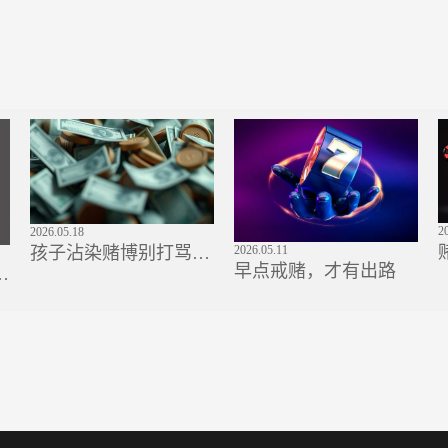
20
2026.05.18
2026.05.11
孩子沾染赌博别打骂！
早点戒赌，才有出路
戒
家长正确沟通方式，帮