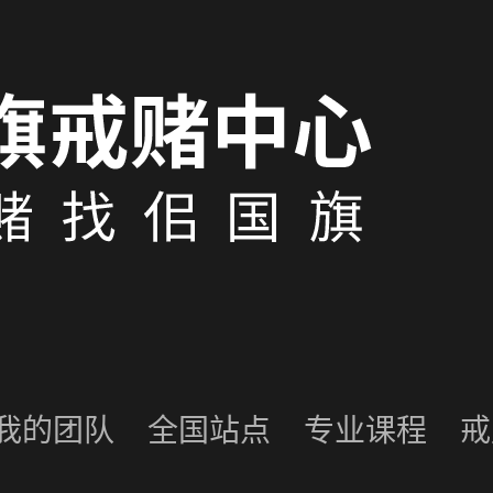
我的团队
全国站点
专业课程
戒