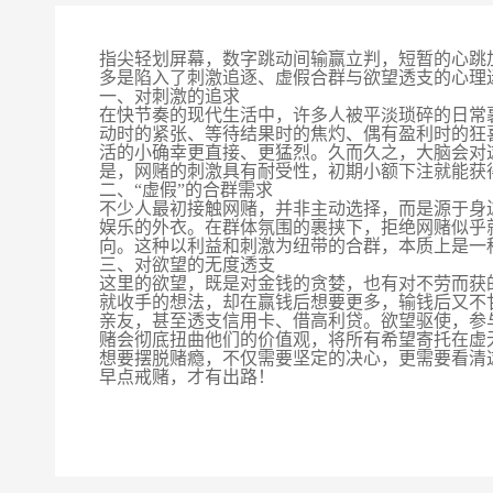
指尖轻划屏幕，数字跳动间输赢立判，短暂的心跳
多是陷入了刺激追逐、虚假合群与欲望透支的心理
一、对刺激的追求
在快节奏的现代生活中，许多人被平淡琐碎的日常
动时的紧张、等待结果时的焦灼、偶有盈利时的狂
活的小确幸更直接、更猛烈。久而久之，大脑会对
是，网赌的刺激具有耐受性，初期小额下注就能获
二、
“虚假”的合群需求
不少人最初接触网赌，并非主动选择，而是源于身
娱乐的外衣。在群体氛围的裹挟下，拒绝网赌似乎
向。这种以利益和刺激为纽带的合群，本质上是一
三、对欲望的无度透支
这里的欲望，既是对金钱的贪婪，也有对不劳而获
就收手的想法，却在赢钱后想要更多，输钱后又不
亲友，甚至透支信用卡、借高利贷。欲望驱使，参
赌会彻底扭曲他们的价值观，将所有希望寄托在虚
想要摆脱赌瘾，不仅需要坚定的决心，更需要看清
早点戒赌，才有出路！