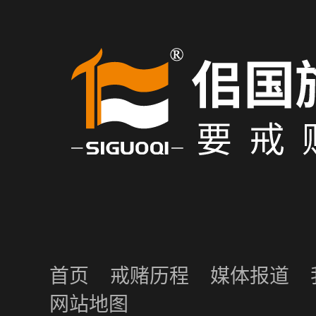
首页
戒赌历程
媒体报道
网站地图