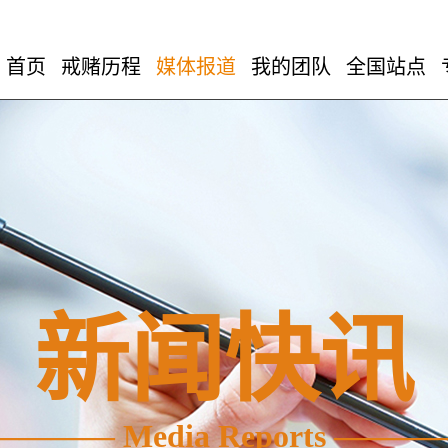
首页
戒赌历程
媒体报道
我的团队
全国站点
新闻快讯
———— Media Reports ———