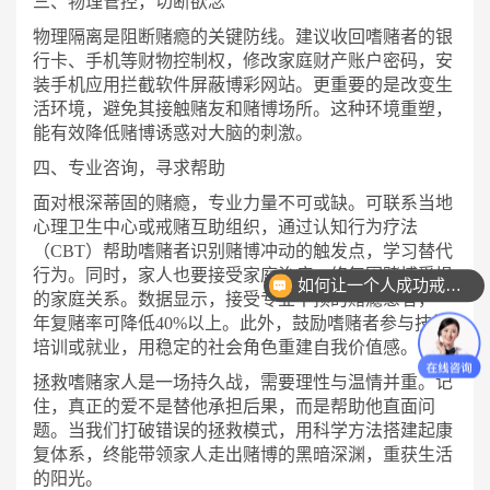
三、物理管控，切断欲念
物理隔离是阻断赌瘾的关键防线。建议收回嗜赌者的银
行卡、手机等财物控制权，修改家庭财产账户密码，安
装手机应用拦截软件屏蔽博彩网站。更重要的是改变生
活环境，避免其接触赌友和赌博场所。这种环境重塑，
能有效降低赌博诱惑对大脑的刺激。
四、专业咨询，寻求帮助
面对根深蒂固的赌瘾，专业力量不可或缺。可联系当地
心理卫生中心或戒赌互助组织，通过认知行为疗法
（
CBT）帮助嗜赌者识别赌博冲动的触发点，学习替代
行为。同时，家人也要接受家庭治疗，修复因赌博受损
如何让一个人成功戒掉赌瘾？
的家庭关系。数据显示，接受专业干预的赌瘾患者，一
年复赌率可降低40%以上。此外，鼓励嗜赌者参与技能
培训或就业，用稳定的社会角色重建自我价值感。
拯救嗜赌家人是一场持久战，需要理性与温情并重。记
住，真正的爱不是替他承担后果，而是帮助他直面问
题。当我们打破错误的拯救模式，用科学方法搭建起康
复体系，终能带领家人走出赌博的黑暗深渊，重获生活
的阳光。