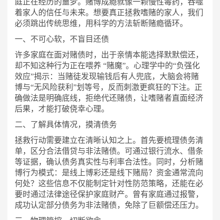
庭正在经历的噩梦。赌博成瘾就像一颗慢性毒药，吞噬
着家人的信任与未来。想要真正拯救嗜赌的家人，我们
必须跳出传统思维，用科学的方法斩断赌瘾循环。
一、不可心软，不盲目还债
许多家庭在面对赌债时，出于亲情本能选择默默偿还，
却不知这种行为正在喂养
“赌魔”。心理学中的“负强化
效应”揭示：当赌徒发现输钱后有人兜底，大脑会将赌
博与“无风险获利”划等号，反而刺激更疯狂的下注。正
确做法是明确底线，拒绝代还赌债，让嗜赌者直面经济
后果，才能打破侥幸心理。
二、了解具体情况，摸清债务
拯救行动需要建立在清晰认知之上。首先要梳理债务清
单，区分合法借贷与非法赌债。可通过银行流水、借条
等证据，确认债务真实性与利率合法性。同时，分析赌
博行为模式：是线上博彩还是线下赌局？资金通常流向
何处？这些信息不仅能制定针对性防范策略，还能在必
要时通过法律途径保护家庭财产。曾有家庭通过报警，
成功认定部分债务为非法赌债，免除了巨额偿还压力。