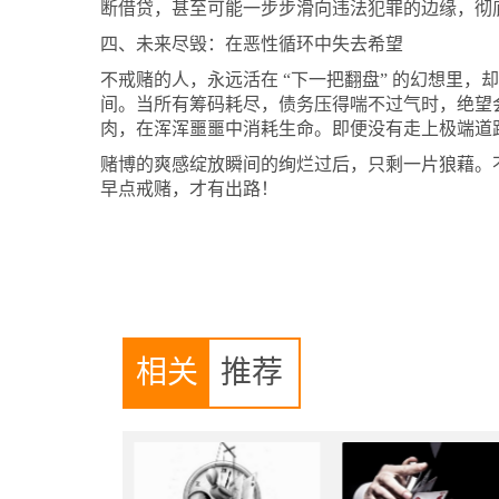
断借贷，甚至可能一步步滑向违法犯罪的边缘，彻
四、未来尽毁：在恶性循环中失去希望
不戒赌的人，永远活在
“下一把翻盘” 的幻想里
间。当所有筹码耗尽，债务压得喘不过气时，绝望
肉，在浑浑噩噩中消耗生命。即便没有走上极端道
赌博的爽感绽放瞬间的绚烂过后，只剩一片狼藉。
早点戒赌，才有出路！
相关
推荐