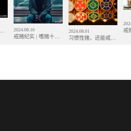
202
2024.08.10
戒
甜头
2024.08.01
戒赌纪实 | 嗜赌十
年
才是
习惯性赌，还能戒掉
年，输掉千万后，我
返
吗？
赢