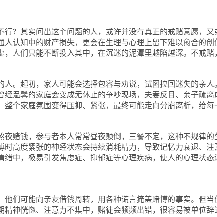
不行？其实问出这个问题的人，或许并没有真正的戒赌意愿，又
通人认知中的财产损失，更会在生理与心理上留下难以愈合的创
虚，人们只能不断投入其中，在沉迷的泥潭里越陷越深。不戒赌
的人。起初，家人可能会选择包容与劝说，试图拉回迷失的亲人
曾经温馨的家庭会变成无休止的争吵现场，夫妻反目、亲子疏离
，整个家庭氛围变得压抑、紧张，最终可能走向分崩离析，给每
熬夜赌钱，
参与者本人
常常昼夜颠倒，三餐不定，这种不规律的
博时高度紧张的神经状态会持续消耗精力，导致记忆力衰退、注
情绪中，极易引发焦虑症、抑郁症等心理疾病，使人的心理状态
，他们可能向亲友借钱周转，用各种谎言掩盖赌博的事实。但当
期精神恍惚、注意力不集中，赌徒会频频出错，很容易被单位辞