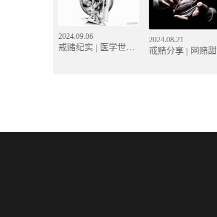
2024.09.06
2024.08.21
5
戒赌纪实 | 医学世
戒赌分享 | 网赌
是为了什么？
家，未来可期，一次
是假，背后陷阱
意