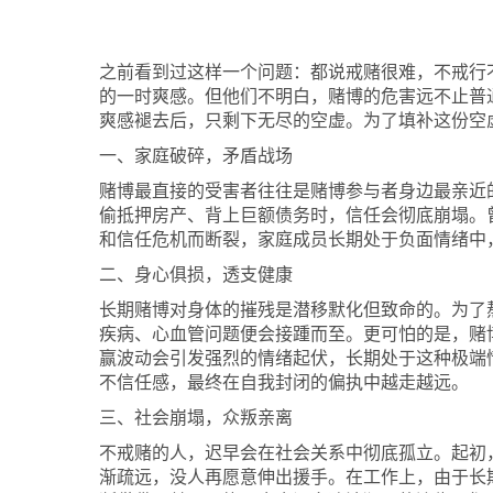
之前看到过这样一个问题：都说戒赌很难，不戒行
的一时爽感。但他们不明白，赌博的危害远不止普
爽感褪去后，只剩下无尽的空虚。为了填补这份空
一、家庭破碎
，
矛盾战场
赌博最直接的受害者往往是
赌博参与者
身边最亲近
偷抵押房产、背上巨额债务时，信任会彻底崩塌。
和信任危机而断裂，家庭成员长期处于负面情绪中
二、身心俱损
，透支健康
长期赌博对身体的摧残是潜移默化
但
致命的。为了
疾病、心血管问题便会接踵而至。更可怕的是，赌
赢波动会引发强烈的情绪起伏，长期处于这种极端
不信任感，最终在自我封闭的偏执中越走越远。
三、社会崩塌
，
众叛亲离
不戒赌的人，迟早会在社会关系中彻底孤立。起初
渐疏远，没人再愿意伸出援手。在工作上，由于长