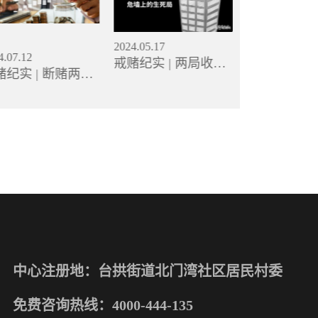
2024.05.17
4.07.12
2024.03.19
戒赌纪实 | 两局收米2
赌纪实 | 断赌两
怎么才能让
万，我被赌博掌控
，一念之差让我重
赌？
中心注册地：台拱街道北门湾社区居民村委
免费咨询热线：
4000-444-135